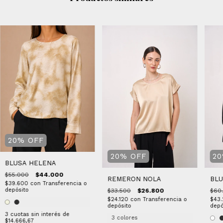
20
%
OFF
20
%
OFF
20
BLUSA HELENA
$55.000
$44.000
REMERON NOLA
BLU
$39.600
con
Transferencia o
depósito
$33.500
$26.800
$60
$24.120
con
Transferencia o
$43
depósito
depó
3
cuotas sin interés de
3 colores
$14.666,67