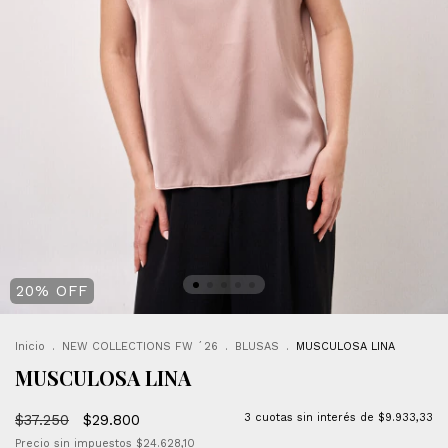
20
%
OFF
Inicio
.
NEW COLLECTIONS FW ´26
.
BLUSAS
.
MUSCULOSA LINA
MUSCULOSA LINA
$37.250
$29.800
3
cuotas sin interés de
$9.933,33
Precio sin impuestos
$24.628,10