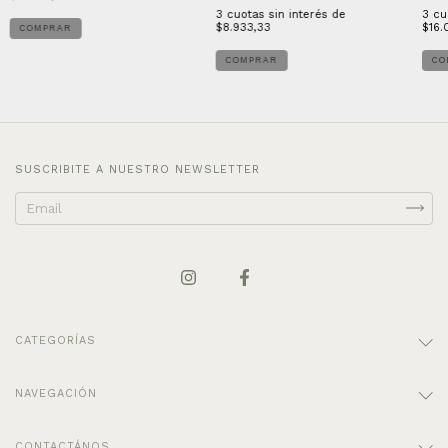
3
cuotas sin interés de
3
cu
$8.933,33
$16.
COMPRAR
COMPRAR
CO
SUSCRIBITE A NUESTRO NEWSLETTER
CATEGORÍAS
NAVEGACIÓN
CONTACTÁNOS