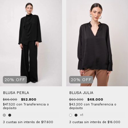
20
%
OFF
20
%
OFF
BLUSA JULIA
BLUSA PERLA
$60.000
$48.000
$66.000
$52.800
$43.200
con
Transferencia o
$47.520
con
Transferencia o
depósito
depósito
+1
3
cuotas sin interés de
$16.000
3
cuotas sin interés de
$17.600