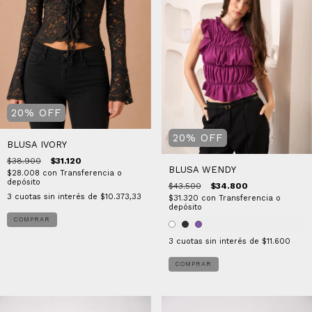
20
%
OFF
20
%
OFF
BLUSA IVORY
$38.900
$31.120
BLUSA WENDY
$28.008
con
Transferencia o
depósito
$43.500
$34.800
3
cuotas sin interés de
$10.373,33
$31.320
con
Transferencia o
depósito
COMPRAR
3
cuotas sin interés de
$11.600
COMPRAR