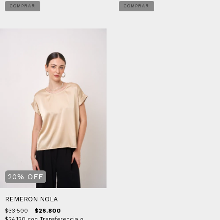
COMPRAR
COMPRAR
20
%
OFF
REMERON NOLA
$33.500
$26.800
$24.120
con
Transferencia o