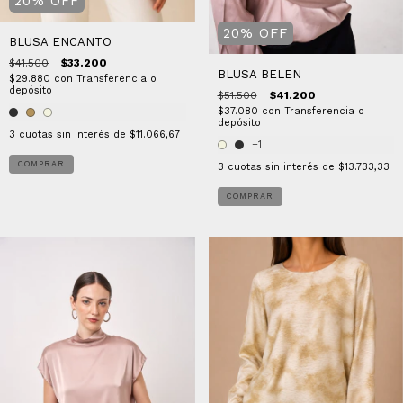
20
%
OFF
20
%
OFF
BLUSA ENCANTO
$41.500
$33.200
BLUSA BELEN
$29.880
con
Transferencia o
depósito
$51.500
$41.200
$37.080
con
Transferencia o
depósito
3
cuotas sin interés de
$11.066,67
+1
COMPRAR
3
cuotas sin interés de
$13.733,33
COMPRAR