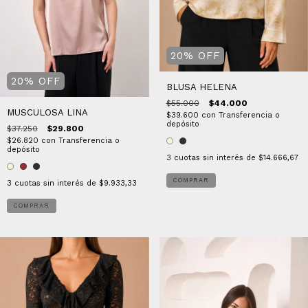
20
%
OFF
20
%
OFF
BLUSA HELENA
$55.000
$44.000
MUSCULOSA LINA
$39.600
con
Transferencia o
depósito
$37.250
$29.800
$26.820
con
Transferencia o
depósito
3
cuotas sin interés de
$14.666,67
COMPRAR
3
cuotas sin interés de
$9.933,33
COMPRAR