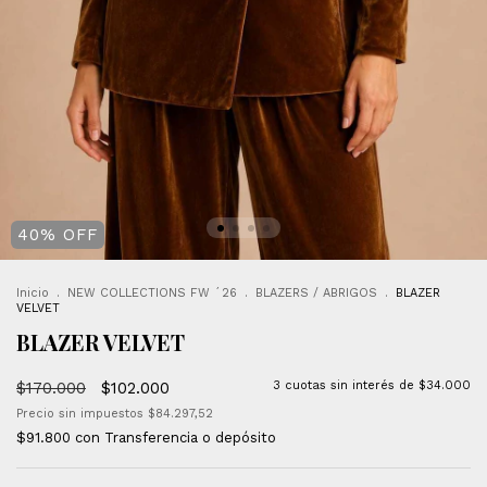
40
%
OFF
Inicio
.
NEW COLLECTIONS FW ´26
.
BLAZERS / ABRIGOS
.
BLAZER
VELVET
BLAZER VELVET
$170.000
$102.000
3
cuotas sin interés de
$34.000
Precio sin impuestos
$84.297,52
$91.800
con
Transferencia o depósito