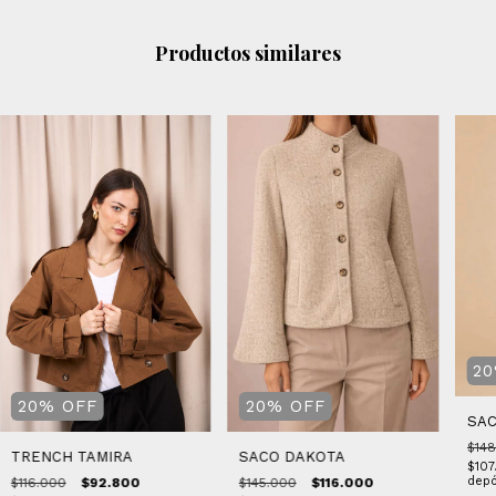
Productos similares
20
20
%
OFF
20
%
OFF
SAC
$148
SACO DAKOTA
TRENCH TAMIRA
$107
depó
$145.000
$116.000
$116.000
$92.800