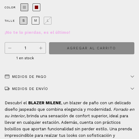
COLOR
S
M
L
TALLE
¡No te lo pierdas, es el último!
1
en stock
MEDIOS DE PAGO
MEDIOS DE ENVÍO
Descubrí el
BLAZER MILENE
, un blazer de paño con un delicado
diseño jaspeado que combina elegancia y modernidad.
Forrado en
su interior
, brinda una sensación de confort superior, ideal para
llevar en cualquier estación. Además, cuenta con prácticos
bolsillos que aportan funcionalidad sin perder estilo. Una prenda
imprescindible para realzar tus looks con sofisticación y