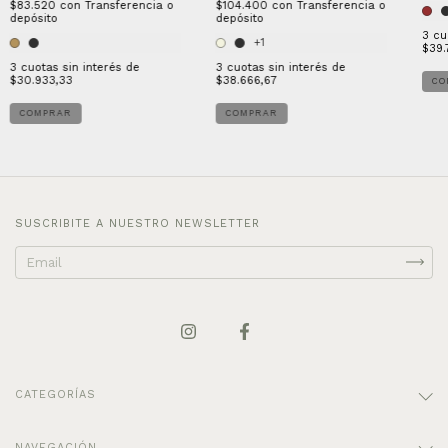
$104.400
con
Transferencia o
$83.520
con
Transferencia o
depósito
depósito
3
cu
+1
$39.
3
cuotas sin interés de
3
cuotas sin interés de
$38.666,67
$30.933,33
CO
COMPRAR
COMPRAR
SUSCRIBITE A NUESTRO NEWSLETTER
CATEGORÍAS
NAVEGACIÓN